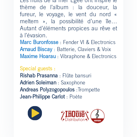
Les nuits de la mer Egée ont inspiré le
thème de l’album : la douceur, la
fureur, le voyage, le vent du nord «
meltem », la possibilité d’une île…
Autant d’éléments propices au rêve et
à l’évasion.
Marc Buronfosse
: Fender VI & Electronics
Arnaud Biscay
:
Batterie, Claviers & Voix
Maxime Hoarau
: Vibraphone & Electronics
Special guests :
Rishab Prasanna
: Flûte bansuri
Adrien Soleiman
: Saxophone
Andreas Polyzogopoulos
:Trompette
Jean-Philippe Carlot
: Poète